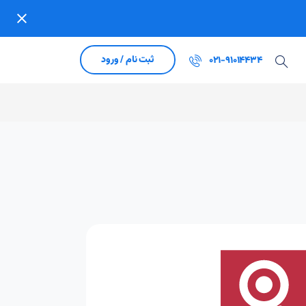
ثبت نام / ورود
021-91014434