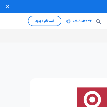
ثبت نام / ورود
021-91014434