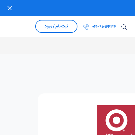
ثبت نام / ورود
021-91014434