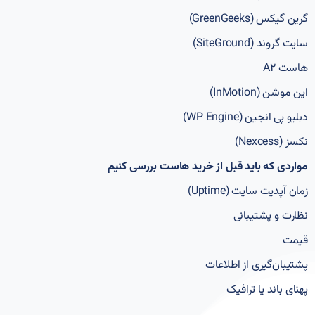
گرین گیکس (GreenGeeks)
سایت گروند (SiteGround)
هاست A2
این موشن (InMotion)
دبلیو پی انجین (WP Engine)
نکسز (Nexcess)
مواردی که باید قبل از خرید هاست بررسی کنیم
زمان آپدیت سایت (Uptime)
نظارت و پشتیبانی
قیمت
پشتیبان­‌گیری از اطلاعات
پهنای باند یا ترافیک